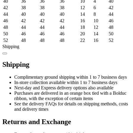
40
36
36
36
10
4
40
42
38
38
38
12
6
42
44
40
40
40
14
8
44
46
42
42
42
16
10
46
48
44
44
44
18
12
48
50
46
46
46
20
14
50
52
48
48
48
22
16
52
Shipping
Shipping
Complimentary ground shipping within 1 to 7 business days
In-store collection available within 1 to 7 business days
Next-day and Express delivery options also available
Purchases are delivered in an orange box tied with a Bolduc
ribbon, with the exception of certain items
See the delivery FAQs for details on shipping methods, costs
and delivery times
Returns and Exchange