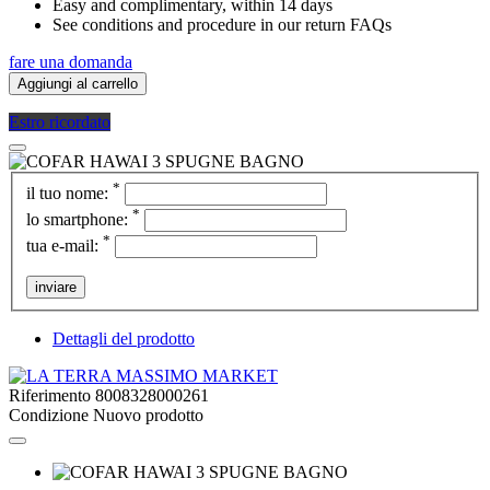
Easy and complimentary, within 14 days
See conditions and procedure in our return FAQs
fare una domanda
Aggiungi al carrello
Estro ricordato
*
il tuo nome:
*
lo smartphone:
*
tua e-mail:
inviare
Dettagli del prodotto
Riferimento
8008328000261
Condizione
Nuovo prodotto