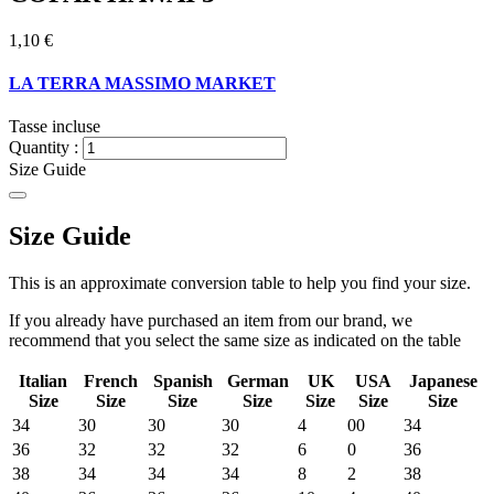
1,10 €
LA TERRA MASSIMO MARKET
Tasse incluse
Quantity :
Size Guide
Size Guide
This is an approximate conversion table to help you find your size.
If you already have purchased an item from our brand, we
recommend that you select the same size as indicated on the table
Italian
French
Spanish
German
UK
USA
Japanese
Size
Size
Size
Size
Size
Size
Size
34
30
30
30
4
00
34
36
32
32
32
6
0
36
38
34
34
34
8
2
38