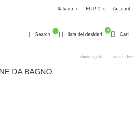
Italiano
EUR €
Account
0
Search
lista dei desideri
Cart
chevron_left
chev
precedente
prossimo
NE DA BAGNO