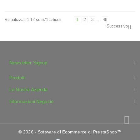
Visualizzati 1-12 su 571 articoli
1
2
3
…
48
Successivo

Newsletter Signup
Prodotti
La Nostra Azienda
Informazioni Negozio
© 2026 - Software di Ecommerce di PrestaShop™