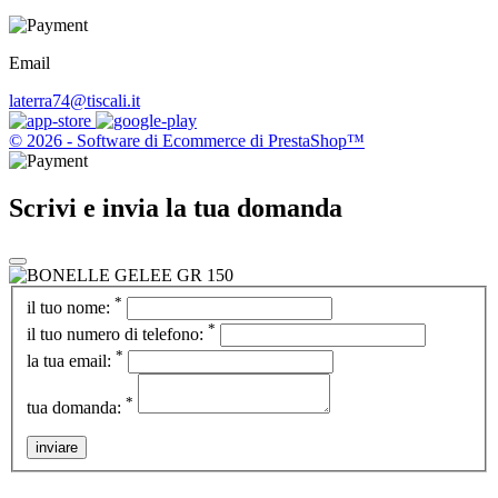
Email
laterra74@tiscali.it
© 2026 - Software di Ecommerce di PrestaShop™
Scrivi e invia la tua domanda
*
il tuo nome:
*
il tuo numero di telefono:
*
la tua email:
*
tua domanda:
inviare