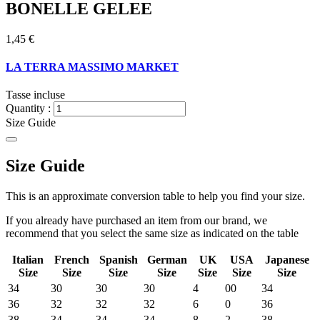
BONELLE GELEE
1,45 €
LA TERRA MASSIMO MARKET
Tasse incluse
Quantity :
Size Guide
Size Guide
This is an approximate conversion table to help you find your size.
If you already have purchased an item from our brand, we
recommend that you select the same size as indicated on the table
Italian
French
Spanish
German
UK
USA
Japanese
Size
Size
Size
Size
Size
Size
Size
34
30
30
30
4
00
34
36
32
32
32
6
0
36
38
34
34
34
8
2
38