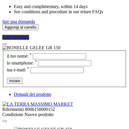
Easy and complimentary, within 14 days
See conditions and procedure in our return FAQs
fare una domanda
Aggiungi al carrello
Estro ricordato
*
il tuo nome:
*
lo smartphone:
*
tua e-mail:
inviare
Dettagli del prodotto
Riferimento
8006150000152
Condizione
Nuovo prodotto