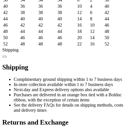
40
36
36
36
10
4
40
42
38
38
38
12
6
42
44
40
40
40
14
8
44
46
42
42
42
16
10
46
48
44
44
44
18
12
48
50
46
46
46
20
14
50
52
48
48
48
22
16
52
Shipping
Shipping
Complimentary ground shipping within 1 to 7 business days
In-store collection available within 1 to 7 business days
Next-day and Express delivery options also available
Purchases are delivered in an orange box tied with a Bolduc
ribbon, with the exception of certain items
See the delivery FAQs for details on shipping methods, costs
and delivery times
Returns and Exchange