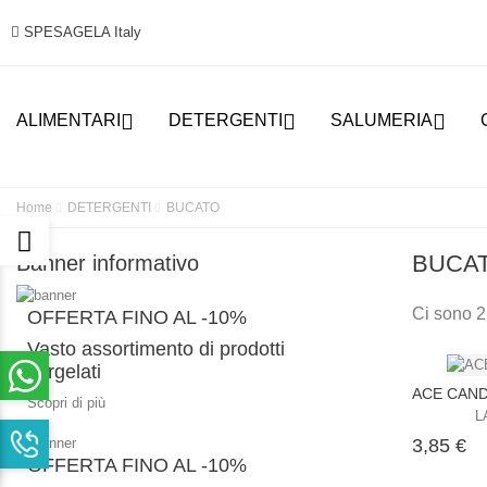
SPESAGELA Italy



ALIMENTARI
DETERGENTI
SALUMERIA
Home
DETERGENTI
BUCATO
BUCA
Banner informativo
Ci sono 2
OFFERTA FINO AL -10%
Vasto assortimento di prodotti
surgelati
ACE CAND
Scopri di più
L
Pr
3,85 €
OFFERTA FINO AL -10%