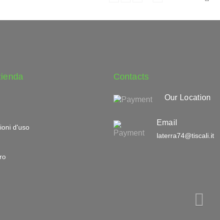
zienda
Contacts
Our Location
Email
ioni d'uso
laterra74@tiscali.it
ro