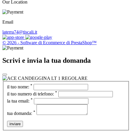
Our Location
Email
laterra74@tiscali.it
© 2026 - Software di Ecommerce di PrestaShop™
Scrivi e invia la tua domanda
*
il tuo nome:
*
il tuo numero di telefono:
*
la tua email:
*
tua domanda:
inviare