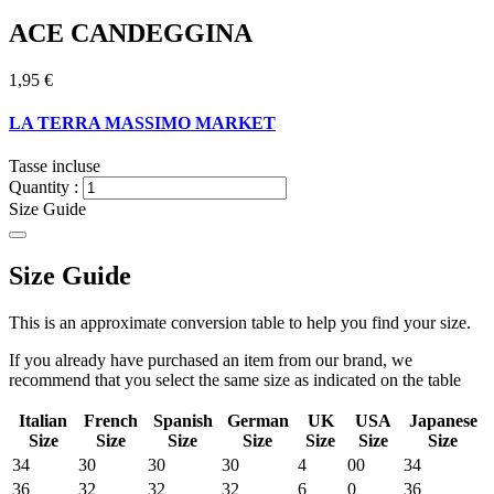
ACE CANDEGGINA
1,95 €
LA TERRA MASSIMO MARKET
Tasse incluse
Quantity :
Size Guide
Size Guide
This is an approximate conversion table to help you find your size.
If you already have purchased an item from our brand, we
recommend that you select the same size as indicated on the table
Italian
French
Spanish
German
UK
USA
Japanese
Size
Size
Size
Size
Size
Size
Size
34
30
30
30
4
00
34
36
32
32
32
6
0
36