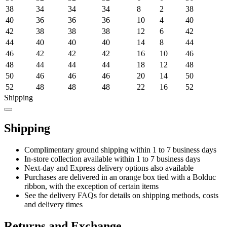
38
34
34
34
8
2
38
40
36
36
36
10
4
40
42
38
38
38
12
6
42
44
40
40
40
14
8
44
46
42
42
42
16
10
46
48
44
44
44
18
12
48
50
46
46
46
20
14
50
52
48
48
48
22
16
52
Shipping
Shipping
Complimentary ground shipping within 1 to 7 business days
In-store collection available within 1 to 7 business days
Next-day and Express delivery options also available
Purchases are delivered in an orange box tied with a Bolduc
ribbon, with the exception of certain items
See the delivery FAQs for details on shipping methods, costs
and delivery times
Returns and Exchange