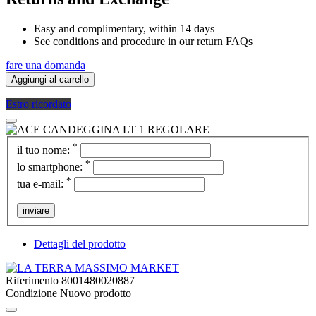
Easy and complimentary, within 14 days
See conditions and procedure in our return FAQs
fare una domanda
Aggiungi al carrello
Estro ricordato
*
il tuo nome:
*
lo smartphone:
*
tua e-mail:
inviare
Dettagli del prodotto
Riferimento
8001480020887
Condizione
Nuovo prodotto