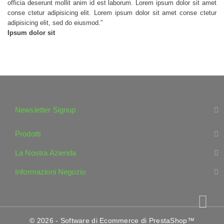
officia deserunt mollit anim id est laborum. Lorem ipsum dolor sit amet
conse ctetur adipisicing elit. Lorem ipsum dolor sit amet conse ctetur
adipisicing elit, sed do eiusmod.
”
Ipsum dolor sit
Newsletter Signup
Prodotti
La Nostra Azienda
Informazioni Negozio
© 2026 - Software di Ecommerce di PrestaShop™