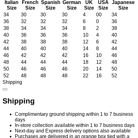
Italian
French
Spanish
German
UK
USA
Japanese
Size
Size
Size
Size
Size
Size
Size
34
30
30
30
4
00
34
36
32
32
32
6
0
36
38
34
34
34
8
2
38
40
36
36
36
10
4
40
42
38
38
38
12
6
42
44
40
40
40
14
8
44
46
42
42
42
16
10
46
48
44
44
44
18
12
48
50
46
46
46
20
14
50
52
48
48
48
22
16
52
Shipping
Shipping
Complimentary ground shipping within 1 to 7 business
days
In-store collection available within 1 to 7 business days
Next-day and Express delivery options also available
Purchases are delivered in an orange box tied with a