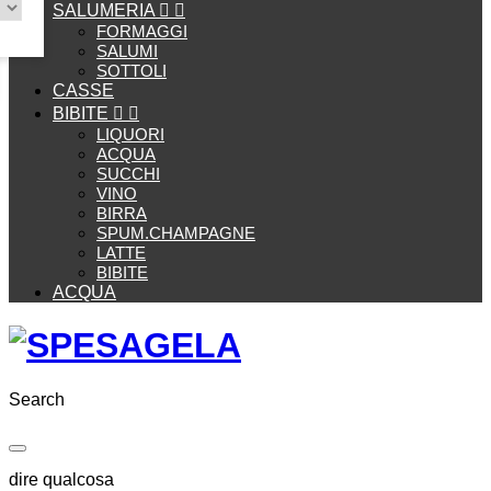
SALUMERIA


FORMAGGI
SALUMI
SOTTOLI
CASSE
BIBITE


LIQUORI
ACQUA
SUCCHI
VINO
BIRRA
SPUM.CHAMPAGNE
LATTE
BIBITE
ACQUA
Search
dire qualcosa