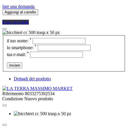
fare una domanda
Aggiungi al carrello
Estro ricordato
*
il tuo nome:
*
lo smartphone:
*
tua e-mail:
inviare
Dettagli del prodotto
Riferimento
8033275392534
Condizione
Nuovo prodotto