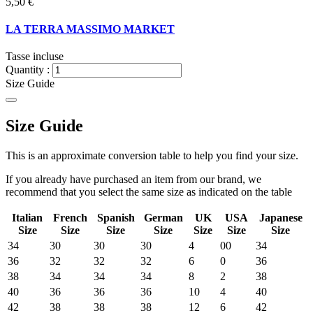
5,50 €
LA TERRA MASSIMO MARKET
Tasse incluse
Quantity :
Size Guide
Size Guide
This is an approximate conversion table to help you find your size.
If you already have purchased an item from our brand, we
recommend that you select the same size as indicated on the table
Italian
French
Spanish
German
UK
USA
Japanese
Size
Size
Size
Size
Size
Size
Size
34
30
30
30
4
00
34
36
32
32
32
6
0
36
38
34
34
34
8
2
38
40
36
36
36
10
4
40
42
38
38
38
12
6
42