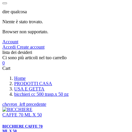
dire qualcosa
Niente è stato trovato.
Browser non supportato.
Account
Accedi
Create account
lista dei desideri
Ci sono più articoli nel tuo carrello
0
Cart
Home
PRODOTTI CASA
USA E GETTA
bicchieri cc 500 trasp.x 50 pz
chevron_left
precedente
BICCHIERE CAFFE 70
ML X 50