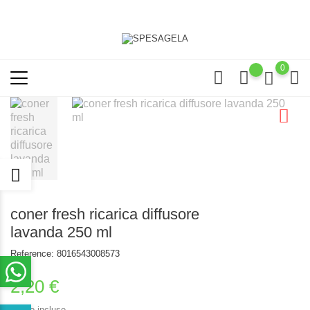
0
coner fresh ricarica diffusore
lavanda 250 ml
Reference:
8016543008573
2,20 €
Tasse incluse