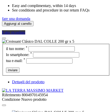
Easy and complimentary, within 14 days
See conditions and procedure in our return FAQs
fare una domanda
Aggiungi al carrello
Estro ricordato
*
il tuo nome:
*
lo smartphone:
*
tua e-mail:
inviare
Dettagli del prodotto
Riferimento
8004970145954
Condizione
Nuovo prodotto