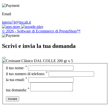
Email
laterra74@tiscali.it
© 2026 - Software di Ecommerce di PrestaShop™
Scrivi e invia la tua domanda
*
il tuo nome:
*
il tuo numero di telefono:
*
la tua email:
*
tua domanda:
inviare