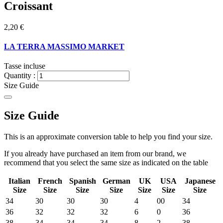
Croissant
2,20 €
LA TERRA MASSIMO MARKET
Tasse incluse
Quantity :
Size Guide
Size Guide
This is an approximate conversion table to help you find your size.
If you already have purchased an item from our brand, we
recommend that you select the same size as indicated on the table
Italian
French
Spanish
German
UK
USA
Japanese
Size
Size
Size
Size
Size
Size
Size
34
30
30
30
4
00
34
36
32
32
32
6
0
36
38
34
34
34
8
2
38