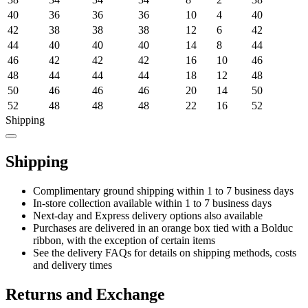
40
36
36
36
10
4
40
42
38
38
38
12
6
42
44
40
40
40
14
8
44
46
42
42
42
16
10
46
48
44
44
44
18
12
48
50
46
46
46
20
14
50
52
48
48
48
22
16
52
Shipping
Shipping
Complimentary ground shipping within 1 to 7 business days
In-store collection available within 1 to 7 business days
Next-day and Express delivery options also available
Purchases are delivered in an orange box tied with a Bolduc
ribbon, with the exception of certain items
See the delivery FAQs for details on shipping methods, costs
and delivery times
Returns and Exchange