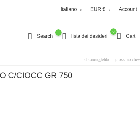
Italiano
EUR €
Account
0
Search
lista dei desideri
Cart
chevron_left
chev
precedente
prossimo
O C/CIOCC GR 750