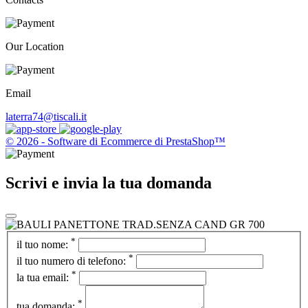
Our Location
Email
laterra74@tiscali.it
© 2026 - Software di Ecommerce di PrestaShop™
Scrivi e invia la tua domanda
*
il tuo nome:
*
il tuo numero di telefono:
*
la tua email:
*
tua domanda: