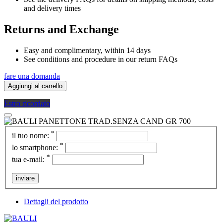
and delivery times
Returns and Exchange
Easy and complimentary, within 14 days
See conditions and procedure in our return FAQs
fare una domanda
Aggiungi al carrello
Estro ricordato
*
il tuo nome:
*
lo smartphone:
*
tua e-mail:
inviare
Dettagli del prodotto