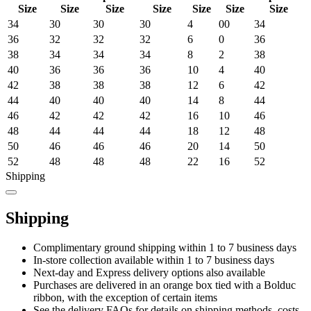
Size
Size
Size
Size
Size
Size
Size
34
30
30
30
4
00
34
36
32
32
32
6
0
36
38
34
34
34
8
2
38
40
36
36
36
10
4
40
42
38
38
38
12
6
42
44
40
40
40
14
8
44
46
42
42
42
16
10
46
48
44
44
44
18
12
48
50
46
46
46
20
14
50
52
48
48
48
22
16
52
Shipping
Shipping
Complimentary ground shipping within 1 to 7 business days
In-store collection available within 1 to 7 business days
Next-day and Express delivery options also available
Purchases are delivered in an orange box tied with a Bolduc
ribbon, with the exception of certain items
See the delivery FAQs for details on shipping methods, costs