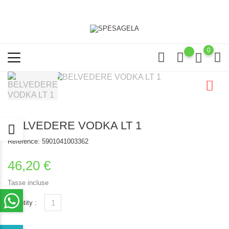
0
BELVEDERE VODKA LT 1
Reference:
5901041003362
46,20 €
Tasse incluse
Quantity :