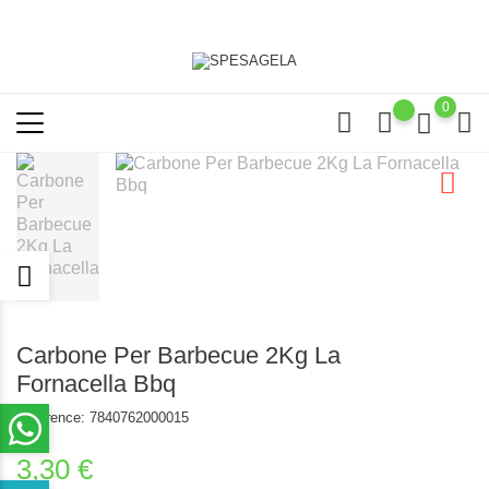
0
Carbone Per Barbecue 2Kg La
Fornacella Bbq
Reference:
7840762000015
3,30 €