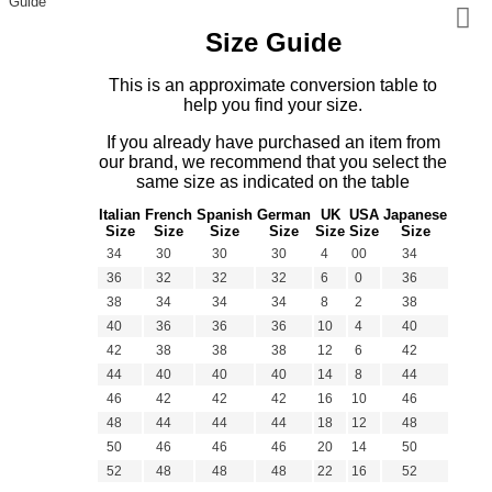
Guide
Size Guide
This is an approximate conversion table to
help you find your size.
If you already have purchased an item from
our brand, we recommend that you select the
same size as indicated on the table
Italian
French
Spanish
German
UK
USA
Japanese
Size
Size
Size
Size
Size
Size
Size
34
30
30
30
4
00
34
36
32
32
32
6
0
36
38
34
34
34
8
2
38
40
36
36
36
10
4
40
42
38
38
38
12
6
42
44
40
40
40
14
8
44
46
42
42
42
16
10
46
48
44
44
44
18
12
48
50
46
46
46
20
14
50
52
48
48
48
22
16
52