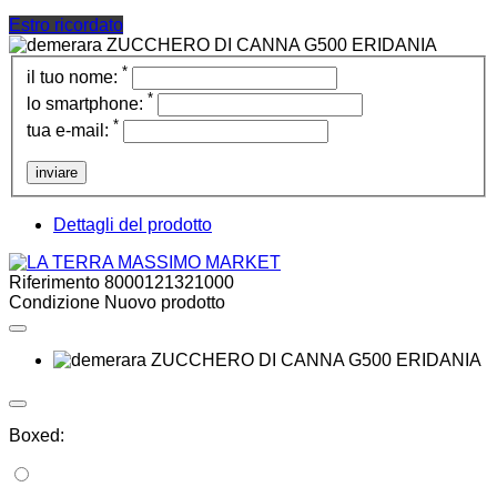
Estro ricordato
*
il tuo nome:
*
lo smartphone:
*
tua e-mail:
inviare
Dettagli del prodotto
Riferimento
8000121321000
Condizione
Nuovo prodotto
Boxed: