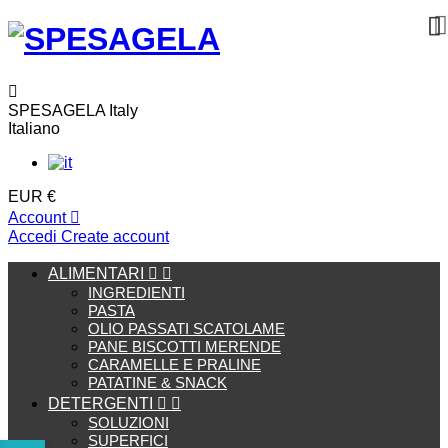
SPESAGELA Italy
Italiano
EUR €
Account
Accedi
Create account
ALIMENTARI


INGREDIENTI
PASTA
OLIO PASSATI SCATOLAME
PANE BISCOTTI MERENDE
CARAMELLE E PRALINE
PATATINE & SNACK
DETERGENTI


SOLUZIONI
SUPERFICI