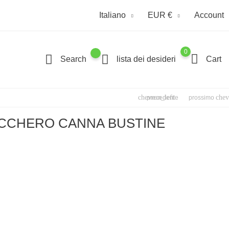
Italiano
EUR €
Account
0
Search
lista dei desideri
Cart
chevron_left
chev
precedente
prossimo
CCHERO CANNA BUSTINE