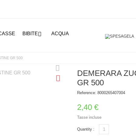

CASSE
BIBITE
ACQUA
INE GR 500
DEMERARA ZU
GR 500
Reference:
8000265407004
2,40 €
Tasse incluse
Quantity :