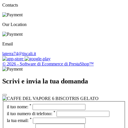
Contacts
Our Location
Email
laterra74@tiscali.it
© 2026 - Software di Ecommerce di PrestaShop™
Scrivi e invia la tua domanda
*
il tuo nome:
*
il tuo numero di telefono:
*
la tua email: