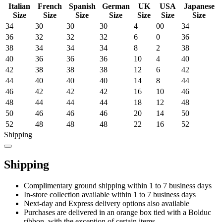
Italian
French
Spanish
German
UK
USA
Japanese
Size
Size
Size
Size
Size
Size
Size
34
30
30
30
4
00
34
36
32
32
32
6
0
36
38
34
34
34
8
2
38
40
36
36
36
10
4
40
42
38
38
38
12
6
42
44
40
40
40
14
8
44
46
42
42
42
16
10
46
48
44
44
44
18
12
48
50
46
46
46
20
14
50
52
48
48
48
22
16
52
Shipping
Shipping
Complimentary ground shipping within 1 to 7 business days
In-store collection available within 1 to 7 business days
Next-day and Express delivery options also available
Purchases are delivered in an orange box tied with a Bolduc
ribbon, with the exception of certain items