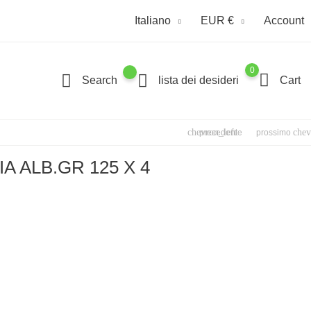
Italiano
EUR €
Account
0
Search
lista dei desideri
Cart
chevron_left
chev
precedente
prossimo
A ALB.GR 125 X 4