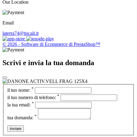
Our Location
Email
laterra74@tiscali.it
© 2026 - Software di Ecommerce di PrestaShop™
Scrivi e invia la tua domanda
*
il tuo nome:
*
il tuo numero di telefono:
*
la tua email:
*
tua domanda:
inviare