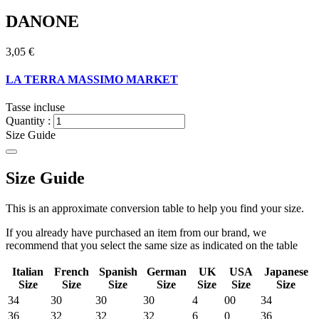
DANONE
3,05 €
LA TERRA MASSIMO MARKET
Tasse incluse
Quantity :
Size Guide
Size Guide
This is an approximate conversion table to help you find your size.
If you already have purchased an item from our brand, we
recommend that you select the same size as indicated on the table
Italian
French
Spanish
German
UK
USA
Japanese
Size
Size
Size
Size
Size
Size
Size
34
30
30
30
4
00
34
36
32
32
32
6
0
36