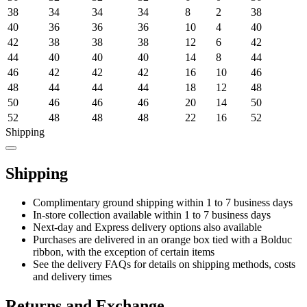
38
34
34
34
8
2
38
40
36
36
36
10
4
40
42
38
38
38
12
6
42
44
40
40
40
14
8
44
46
42
42
42
16
10
46
48
44
44
44
18
12
48
50
46
46
46
20
14
50
52
48
48
48
22
16
52
Shipping
Shipping
Complimentary ground shipping within 1 to 7 business days
In-store collection available within 1 to 7 business days
Next-day and Express delivery options also available
Purchases are delivered in an orange box tied with a Bolduc
ribbon, with the exception of certain items
See the delivery FAQs for details on shipping methods, costs
and delivery times
Returns and Exchange