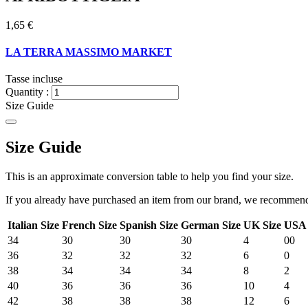
1,65 €
LA TERRA MASSIMO MARKET
Tasse incluse
Quantity :
Size Guide
Size Guide
This is an approximate conversion table to help you find your size.
If you already have purchased an item from our brand, we recommend t
Italian Size
French Size
Spanish Size
German Size
UK Size
USA 
34
30
30
30
4
00
36
32
32
32
6
0
38
34
34
34
8
2
40
36
36
36
10
4
42
38
38
38
12
6