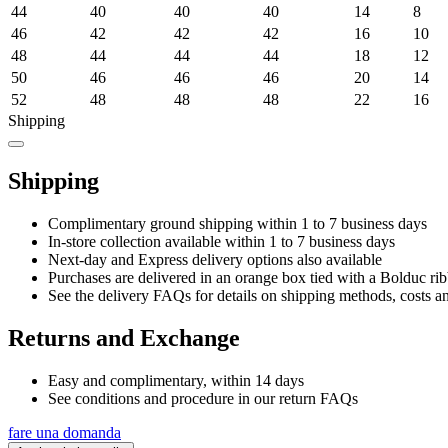
44
40
40
40
14
8
46
42
42
42
16
10
48
44
44
44
18
12
50
46
46
46
20
14
52
48
48
48
22
16
Shipping
Shipping
Complimentary ground shipping within 1 to 7 business days
In-store collection available within 1 to 7 business days
Next-day and Express delivery options also available
Purchases are delivered in an orange box tied with a Bolduc rib
See the delivery FAQs for details on shipping methods, costs a
Returns and Exchange
Easy and complimentary, within 14 days
See conditions and procedure in our return FAQs
fare una domanda