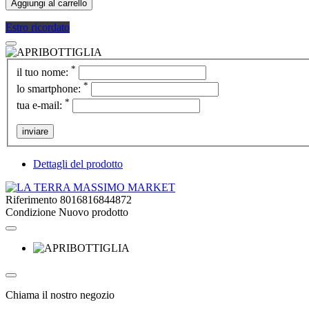
Aggiungi al carrello
Estro ricordato
*
il tuo nome:
*
lo smartphone:
*
tua e-mail:
inviare
Dettagli del prodotto
Riferimento
8016816844872
Condizione
Nuovo prodotto
Chiama il nostro negozio