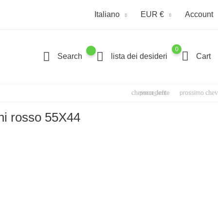
Italiano
EUR €
Account
0
Search
lista dei desideri
Cart
chevron_left
chev
precedente
prossimo
ni rosso 55X44