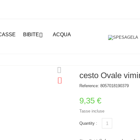

CASSE
BIBITE
ACQUA
cesto Ovale vimi
Reference:
8057018190379
9,35 €
Tasse incluse
Quantity :