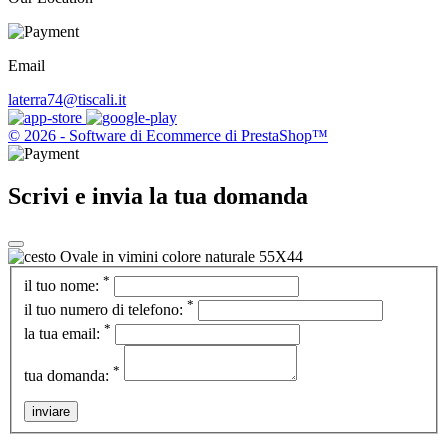
Email
laterra74@tiscali.it
© 2026 - Software di Ecommerce di PrestaShop™
Scrivi e invia la tua domanda
*
il tuo nome:
*
il tuo numero di telefono:
*
la tua email:
*
tua domanda:
inviare