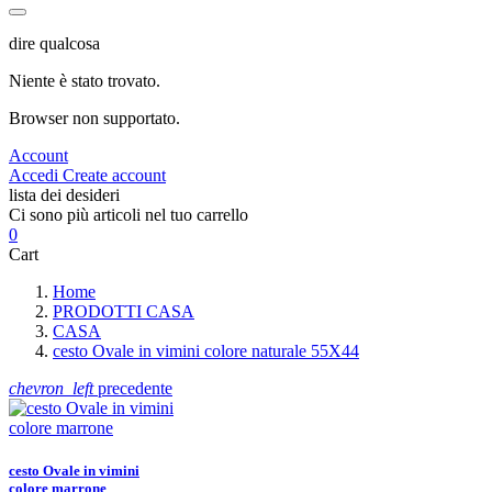
dire qualcosa
Niente è stato trovato.
Browser non supportato.
Account
Accedi
Create account
lista dei desideri
Ci sono più articoli nel tuo carrello
0
Cart
Home
PRODOTTI CASA
CASA
cesto Ovale in vimini colore naturale 55X44
chevron_left
precedente
cesto Ovale in vimini
colore marrone