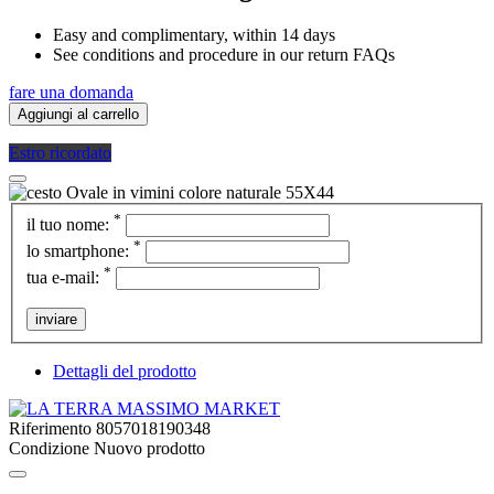
Easy and complimentary, within 14 days
See conditions and procedure in our return FAQs
fare una domanda
Aggiungi al carrello
Estro ricordato
*
il tuo nome:
*
lo smartphone:
*
tua e-mail:
inviare
Dettagli del prodotto
Riferimento
8057018190348
Condizione
Nuovo prodotto