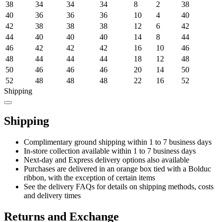
38
34
34
34
8
2
38
40
36
36
36
10
4
40
42
38
38
38
12
6
42
44
40
40
40
14
8
44
46
42
42
42
16
10
46
48
44
44
44
18
12
48
50
46
46
46
20
14
50
52
48
48
48
22
16
52
Shipping
Shipping
Complimentary ground shipping within 1 to 7 business days
In-store collection available within 1 to 7 business days
Next-day and Express delivery options also available
Purchases are delivered in an orange box tied with a Bolduc
ribbon, with the exception of certain items
See the delivery FAQs for details on shipping methods, costs
and delivery times
Returns and Exchange