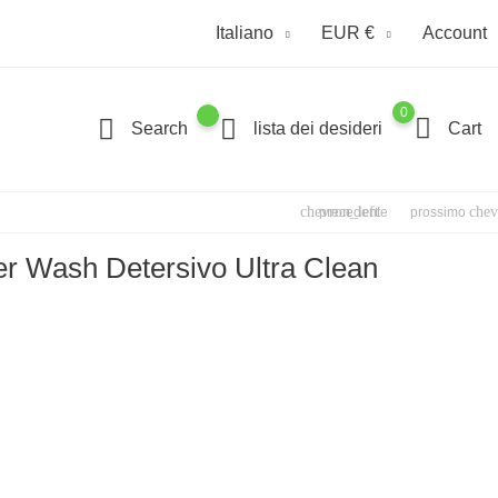
Italiano
EUR €
Account
0
Search
lista dei desideri
Cart
chevron_left
chev
precedente
prossimo
r Wash Detersivo Ultra Clean