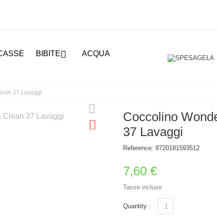

CASSE
BIBITE
ACQUA
lean 37 Lavaggi
Coccolino Wonde
37 Lavaggi
Reference:
8720181593512
7,60 €
Tasse incluse
Quantity :