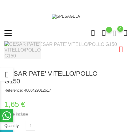
0
CESAR PATE' VITELLO/POLLO
G150
Reference:
4008429012617
1,65 €
Tasse incluse
Quantity :