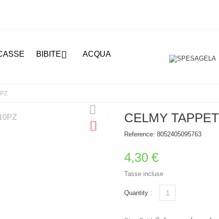

CASSE
BIBITE
ACQUA
0PZ
CELMY TAPPETI
Reference:
8052405095763
4,30 €
Tasse incluse
Quantity :