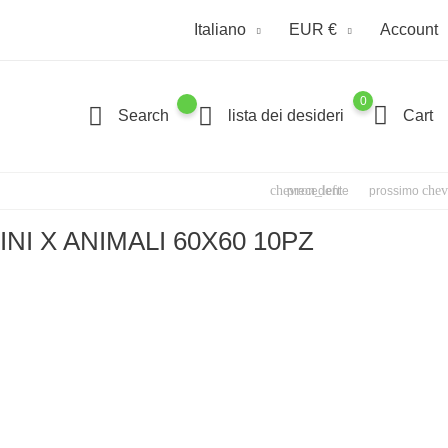
Italiano
EUR €
Account
0
Search
lista dei desideri
Cart
chevron_left
chev
precedente
prossimo
NI X ANIMALI 60X60 10PZ