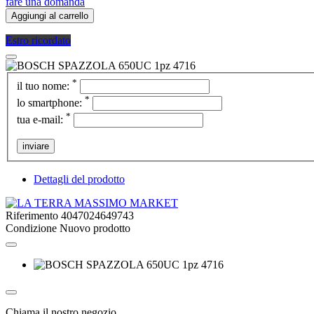
fare una domanda
Aggiungi al carrello
Estro ricordato
*
il tuo nome:
*
lo smartphone:
*
tua e-mail:
inviare
Dettagli del prodotto
Riferimento
4047024649743
Condizione
Nuovo prodotto
Chiama il nostro negozio