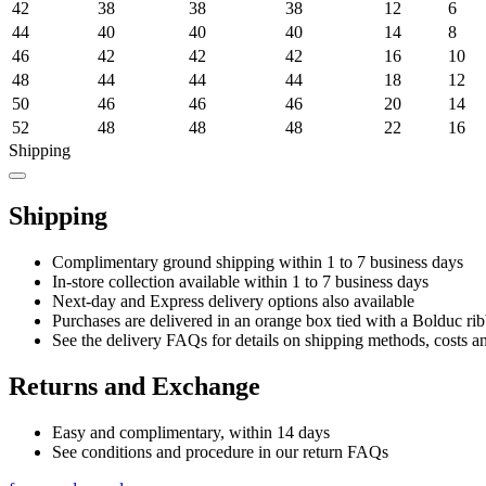
42
38
38
38
12
6
44
40
40
40
14
8
46
42
42
42
16
10
48
44
44
44
18
12
50
46
46
46
20
14
52
48
48
48
22
16
Shipping
Shipping
Complimentary ground shipping within 1 to 7 business days
In-store collection available within 1 to 7 business days
Next-day and Express delivery options also available
Purchases are delivered in an orange box tied with a Bolduc rib
See the delivery FAQs for details on shipping methods, costs a
Returns and Exchange
Easy and complimentary, within 14 days
See conditions and procedure in our return FAQs