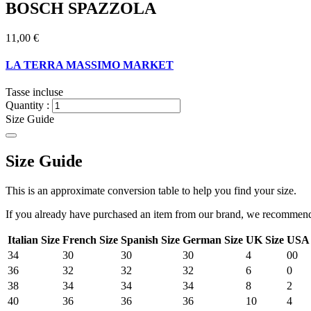
BOSCH SPAZZOLA
11,00 €
LA TERRA MASSIMO MARKET
Tasse incluse
Quantity :
Size Guide
Size Guide
This is an approximate conversion table to help you find your size.
If you already have purchased an item from our brand, we recommend t
Italian Size
French Size
Spanish Size
German Size
UK Size
USA 
34
30
30
30
4
00
36
32
32
32
6
0
38
34
34
34
8
2
40
36
36
36
10
4