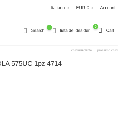
Italiano
EUR €
Account
0
Search
lista dei desideri
Cart
chevron_left
chev
precedente
prossimo
A 575UC 1pz 4714