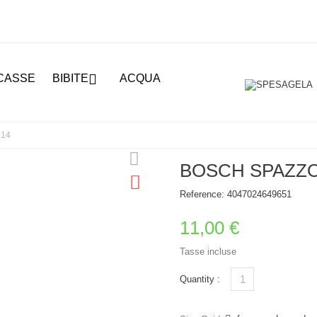

CASSE
BIBITE
ACQUA
714
BOSCH SPAZZOL
Reference:
4047024649651
11,00 €
Tasse incluse
Quantity :