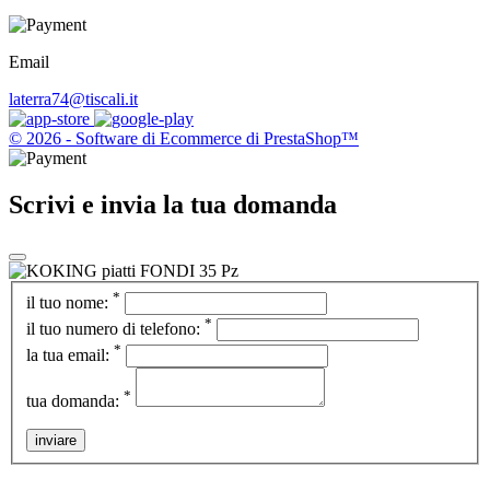
Email
laterra74@tiscali.it
© 2026 - Software di Ecommerce di PrestaShop™
Scrivi e invia la tua domanda
*
il tuo nome:
*
il tuo numero di telefono:
*
la tua email:
*
tua domanda:
inviare