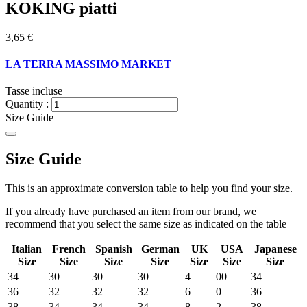
KOKING piatti
3,65 €
LA TERRA MASSIMO MARKET
Tasse incluse
Quantity :
Size Guide
Size Guide
This is an approximate conversion table to help you find your size.
If you already have purchased an item from our brand, we
recommend that you select the same size as indicated on the table
Italian
French
Spanish
German
UK
USA
Japanese
Size
Size
Size
Size
Size
Size
Size
34
30
30
30
4
00
34
36
32
32
32
6
0
36
38
34
34
34
8
2
38