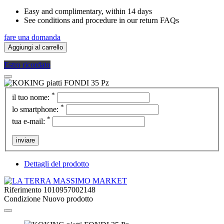
Easy and complimentary, within 14 days
See conditions and procedure in our return FAQs
fare una domanda
Aggiungi al carrello
Estro ricordato
*
il tuo nome:
*
lo smartphone:
*
tua e-mail:
inviare
Dettagli del prodotto
Riferimento
1010957002148
Condizione
Nuovo prodotto