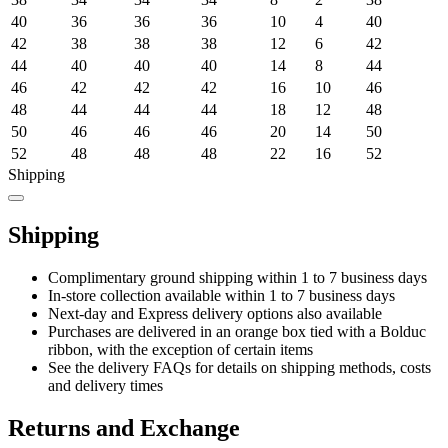
40
36
36
36
10
4
40
42
38
38
38
12
6
42
44
40
40
40
14
8
44
46
42
42
42
16
10
46
48
44
44
44
18
12
48
50
46
46
46
20
14
50
52
48
48
48
22
16
52
Shipping
Shipping
Complimentary ground shipping within 1 to 7 business days
In-store collection available within 1 to 7 business days
Next-day and Express delivery options also available
Purchases are delivered in an orange box tied with a Bolduc
ribbon, with the exception of certain items
See the delivery FAQs for details on shipping methods, costs
and delivery times
Returns and Exchange