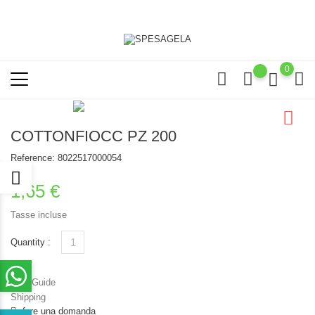
0
COTTONFIOCC PZ 200
Reference:
8022517000054
1,65 €
Tasse incluse
Quantity :
Size Guide
Shipping
fare una domanda