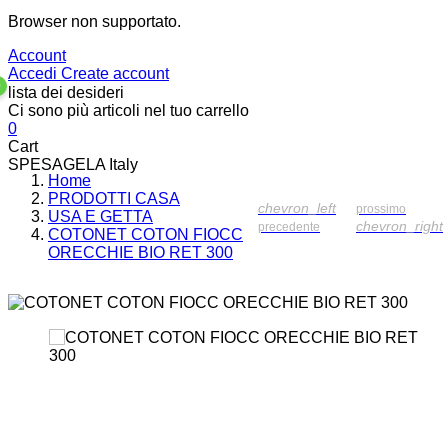
Browser non supportato.
Account
Accedi
Create account
0
lista dei desideri
Ci sono più articoli nel tuo carrello
0
Cart
SPESAGELA Italy
Home
PRODOTTI CASA
chevron_left
prossimo
USA E GETTA
chevron_right
precedente
COTONET COTON FIOCC
ORECCHIE BIO RET 300