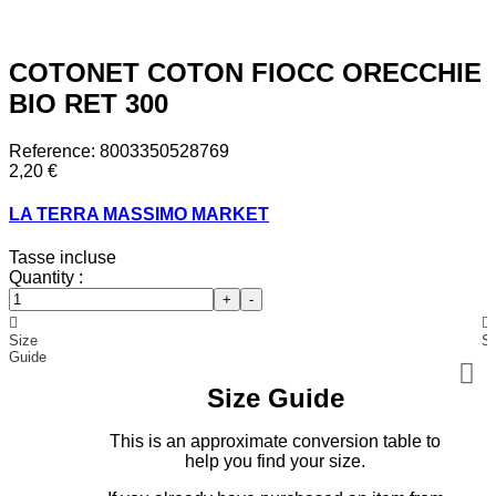
COTONET COTON FIOCC ORECCHIE
BIO RET 300
Reference:
8003350528769
2,20 €
LA TERRA MASSIMO MARKET
Tasse incluse
Quantity :
+
-
Size
Sh
Guide
Size Guide
This is an approximate conversion table to
help you find your size.