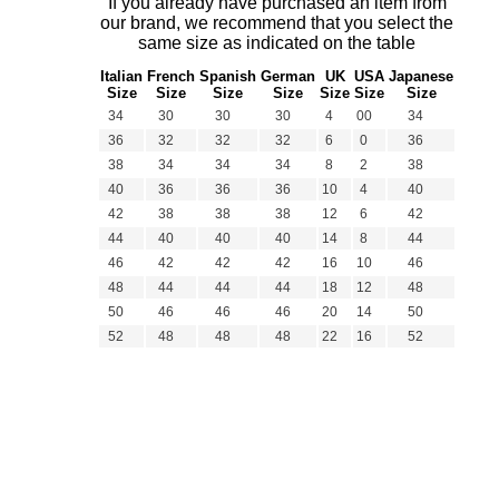
If you already have purchased an item from
our brand, we recommend that you select the
same size as indicated on the table
Italian
French
Spanish
German
UK
USA
Japanese
Size
Size
Size
Size
Size
Size
Size
34
30
30
30
4
00
34
36
32
32
32
6
0
36
38
34
34
34
8
2
38
40
36
36
36
10
4
40
42
38
38
38
12
6
42
44
40
40
40
14
8
44
46
42
42
42
16
10
46
48
44
44
44
18
12
48
50
46
46
46
20
14
50
52
48
48
48
22
16
52