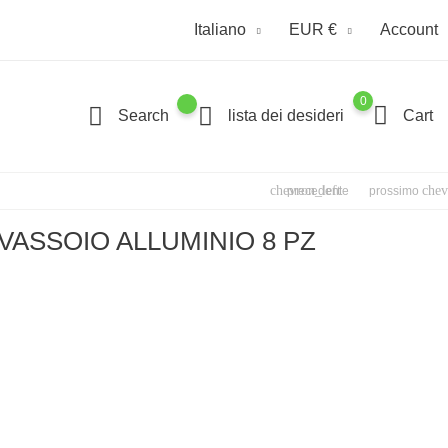
Italiano
EUR €
Account
0
Search
lista dei desideri
Cart
chevron_left
chev
precedente
prossimo
VASSOIO ALLUMINIO 8 PZ