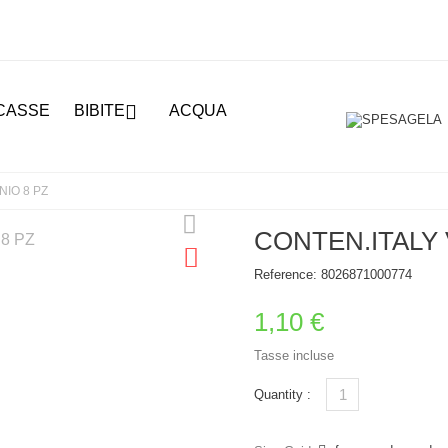

CASSE
BIBITE
ACQUA
NIO 8 PZ
CONTEN.ITALY 
Reference:
8026871000774
1,10 €
Tasse incluse
Quantity :