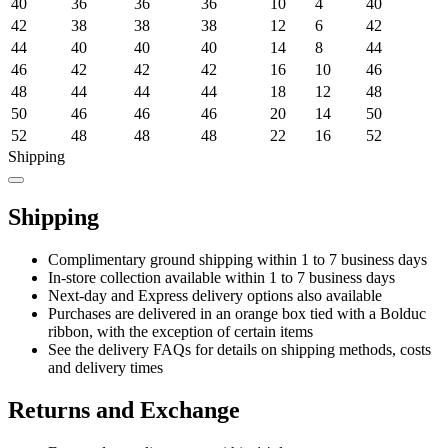
40
36
36
36
10
4
40
42
38
38
38
12
6
42
44
40
40
40
14
8
44
46
42
42
42
16
10
46
48
44
44
44
18
12
48
50
46
46
46
20
14
50
52
48
48
48
22
16
52
Shipping
Shipping
Complimentary ground shipping within 1 to 7 business days
In-store collection available within 1 to 7 business days
Next-day and Express delivery options also available
Purchases are delivered in an orange box tied with a Bolduc
ribbon, with the exception of certain items
See the delivery FAQs for details on shipping methods, costs
and delivery times
Returns and Exchange