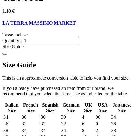
1,10 €
LA TERRA MASSIMO MARKET
Tasse incluse
Quantity :
Size Guide
Size Guide
This is an approximate conversion table to help you find your size.
If you already have purchased an item from our brand, we
recommend that you select the same size as indicated on the table
Italian
French
Spanish
German
UK
USA
Japanese
Size
Size
Size
Size
Size
Size
Size
34
30
30
30
4
00
34
36
32
32
32
6
0
36
38
34
34
34
8
2
38