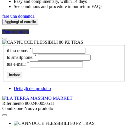
Easy and complimentary, within 14 days
See conditions and procedure in our return FAQs
fare una domanda
Aggiungi al carrello
Estro ricordato
*
il tuo nome:
*
lo smartphone:
*
tua e-mail:
inviare
Dettagli del prodotto
Riferimento
8002460050511
Condizione
Nuovo prodotto