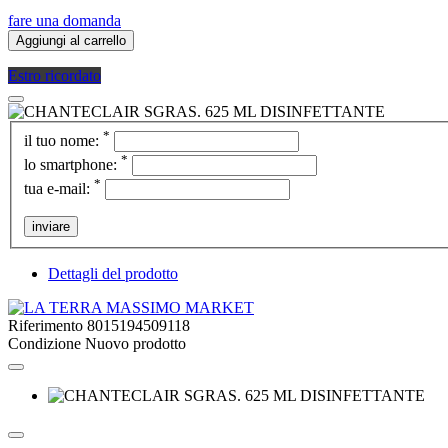
fare una domanda
Aggiungi al carrello
Estro ricordato
*
il tuo nome:
*
lo smartphone:
*
tua e-mail:
inviare
Dettagli del prodotto
Riferimento
8015194509118
Condizione
Nuovo prodotto