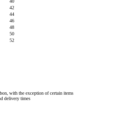
40
42
44
46
48
50
52
bon, with the exception of certain items
nd delivery times