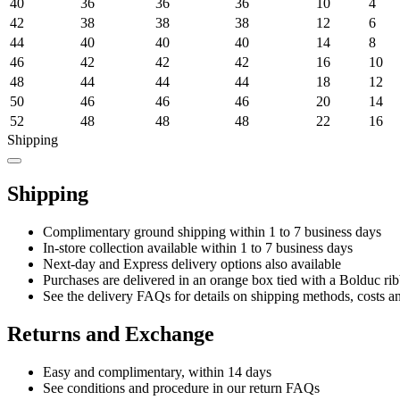
40
36
36
36
10
4
42
38
38
38
12
6
44
40
40
40
14
8
46
42
42
42
16
10
48
44
44
44
18
12
50
46
46
46
20
14
52
48
48
48
22
16
Shipping
Shipping
Complimentary ground shipping within 1 to 7 business days
In-store collection available within 1 to 7 business days
Next-day and Express delivery options also available
Purchases are delivered in an orange box tied with a Bolduc rib
See the delivery FAQs for details on shipping methods, costs a
Returns and Exchange
Easy and complimentary, within 14 days
See conditions and procedure in our return FAQs