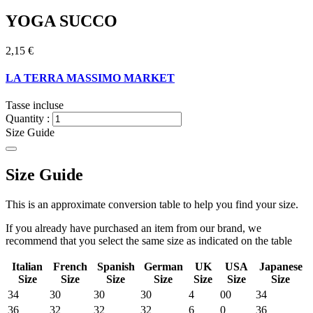
YOGA SUCCO
2,15 €
LA TERRA MASSIMO MARKET
Tasse incluse
Quantity :
Size Guide
Size Guide
This is an approximate conversion table to help you find your size.
If you already have purchased an item from our brand, we
recommend that you select the same size as indicated on the table
Italian
French
Spanish
German
UK
USA
Japanese
Size
Size
Size
Size
Size
Size
Size
34
30
30
30
4
00
34
36
32
32
32
6
0
36