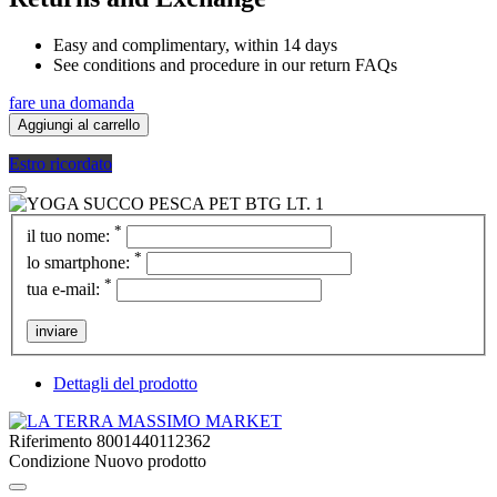
Easy and complimentary, within 14 days
See conditions and procedure in our return FAQs
fare una domanda
Aggiungi al carrello
Estro ricordato
*
il tuo nome:
*
lo smartphone:
*
tua e-mail:
inviare
Dettagli del prodotto
Riferimento
8001440112362
Condizione
Nuovo prodotto