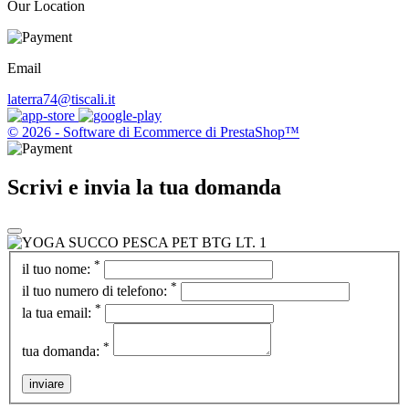
Our Location
Email
laterra74@tiscali.it
© 2026 - Software di Ecommerce di PrestaShop™
Scrivi e invia la tua domanda
*
il tuo nome:
*
il tuo numero di telefono:
*
la tua email:
*
tua domanda:
inviare