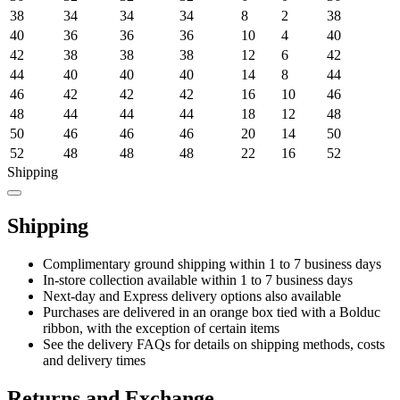
38
34
34
34
8
2
38
40
36
36
36
10
4
40
42
38
38
38
12
6
42
44
40
40
40
14
8
44
46
42
42
42
16
10
46
48
44
44
44
18
12
48
50
46
46
46
20
14
50
52
48
48
48
22
16
52
Shipping
Shipping
Complimentary ground shipping within 1 to 7 business days
In-store collection available within 1 to 7 business days
Next-day and Express delivery options also available
Purchases are delivered in an orange box tied with a Bolduc
ribbon, with the exception of certain items
See the delivery FAQs for details on shipping methods, costs
and delivery times
Returns and Exchange