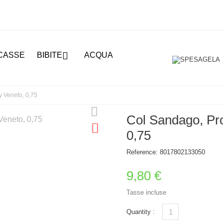

CASSE
BIBITE
ACQUA
 Veneto, 0,75
Col Sandago, Pr
0,75
Reference:
8017802133050
9,80 €
Tasse incluse
Quantity :