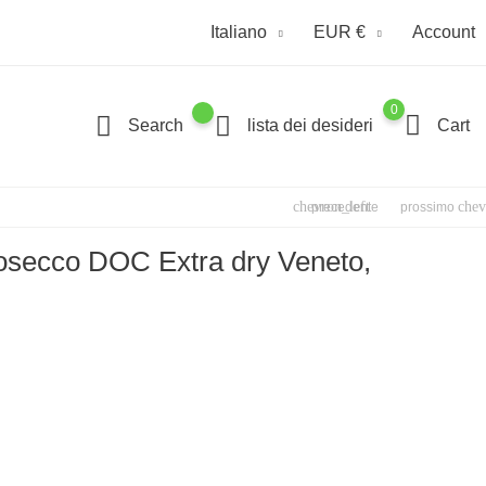
Italiano
EUR €
Account
0
Search
lista dei desideri
Cart
chevron_left
chev
precedente
prossimo
osecco DOC Extra dry Veneto,