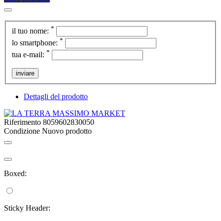
*
il tuo nome:
*
lo smartphone:
*
tua e-mail:
inviare
Dettagli del prodotto
Riferimento
8059602830050
Condizione
Nuovo prodotto
Boxed:
Sticky Header: