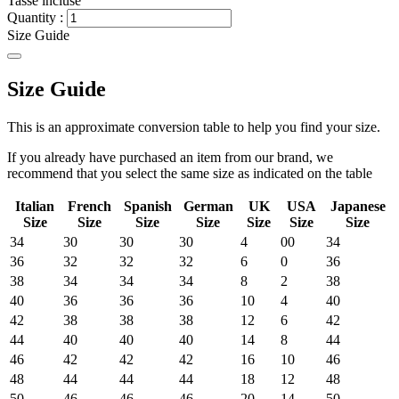
Tasse incluse
Quantity :
Size Guide
Size Guide
This is an approximate conversion table to help you find your size.
If you already have purchased an item from our brand, we
recommend that you select the same size as indicated on the table
Italian
French
Spanish
German
UK
USA
Japanese
Size
Size
Size
Size
Size
Size
Size
34
30
30
30
4
00
34
36
32
32
32
6
0
36
38
34
34
34
8
2
38
40
36
36
36
10
4
40
42
38
38
38
12
6
42
44
40
40
40
14
8
44
46
42
42
42
16
10
46
48
44
44
44
18
12
48
50
46
46
46
20
14
50