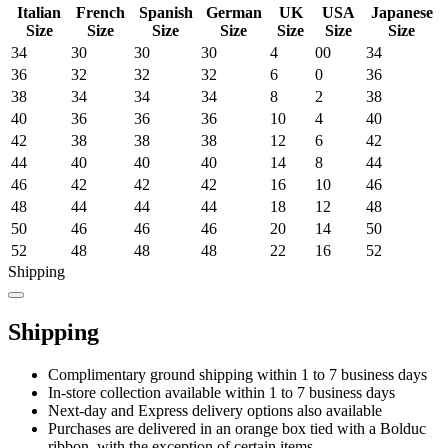
Italian
French
Spanish
German
UK
USA
Japanese
Size
Size
Size
Size
Size
Size
Size
34
30
30
30
4
00
34
36
32
32
32
6
0
36
38
34
34
34
8
2
38
40
36
36
36
10
4
40
42
38
38
38
12
6
42
44
40
40
40
14
8
44
46
42
42
42
16
10
46
48
44
44
44
18
12
48
50
46
46
46
20
14
50
52
48
48
48
22
16
52
Shipping
Shipping
Complimentary ground shipping within 1 to 7 business days
In-store collection available within 1 to 7 business days
Next-day and Express delivery options also available
Purchases are delivered in an orange box tied with a Bolduc
ribbon, with the exception of certain items