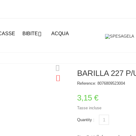

CASSE
BIBITE
ACQUA
BARILLA 227 P
Reference:
8076809523004
3,15 €
Tasse incluse
Quantity :