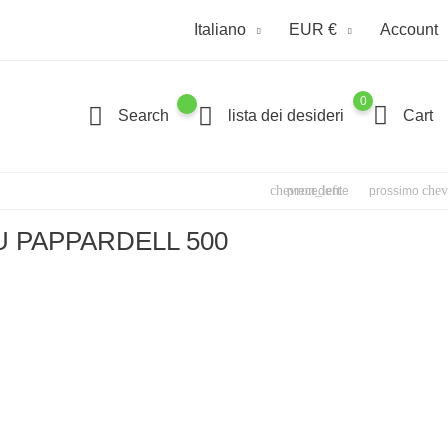
Italiano
EUR €
Account
0
Search
lista dei desideri
Cart
chevron_left
chev
precedente
prossimo
/U PAPPARDELL 500