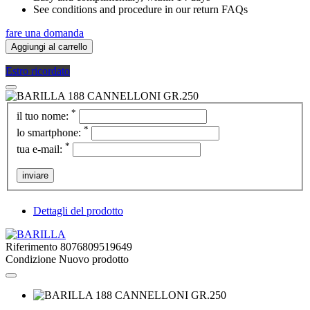
See conditions and procedure in our return FAQs
fare una domanda
Aggiungi al carrello
Estro ricordato
*
il tuo nome:
*
lo smartphone:
*
tua e-mail:
inviare
Dettagli del prodotto
Riferimento
8076809519649
Condizione
Nuovo prodotto