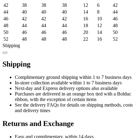
42
38
38
38
12
6
42
44
40
40
40
14
8
44
46
42
42
42
16
10
46
48
44
44
44
18
12
48
50
46
46
46
20
14
50
52
48
48
48
22
16
52
Shipping
Shipping
Complimentary ground shipping within 1 to 7 business days
In-store collection available within 1 to 7 business days
Next-day and Express delivery options also available
Purchases are delivered in an orange box tied with a Bolduc
ribbon, with the exception of certain items
See the delivery FAQs for details on shipping methods, costs
and delivery times
Returns and Exchange
Easy and complimentary, within 14 days