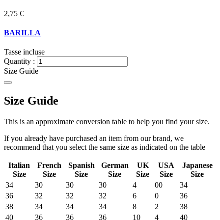
2,75 €
BARILLA
Tasse incluse
Quantity :
Size Guide
Size Guide
This is an approximate conversion table to help you find your size.
If you already have purchased an item from our brand, we
recommend that you select the same size as indicated on the table
Italian
French
Spanish
German
UK
USA
Japanese
Size
Size
Size
Size
Size
Size
Size
34
30
30
30
4
00
34
36
32
32
32
6
0
36
38
34
34
34
8
2
38
40
36
36
36
10
4
40