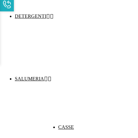


DETERGENTI


SALUMERIA
CASSE