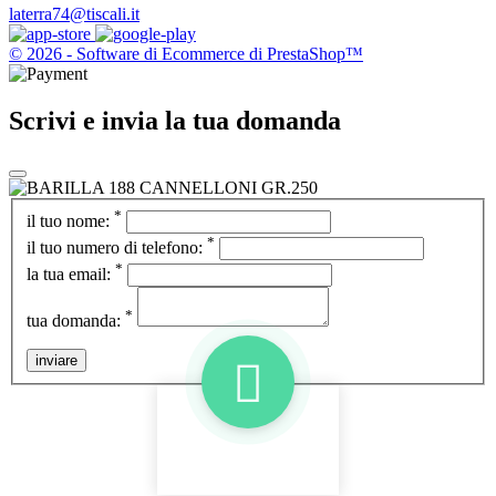
laterra74@tiscali.it
© 2026 - Software di Ecommerce di PrestaShop™
Scrivi e invia la tua domanda
*
il tuo nome:
*
il tuo numero di telefono:
*
la tua email:
*
tua domanda:
inviare