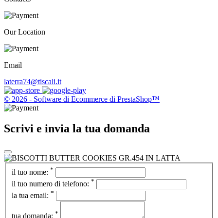
Our Location
Email
laterra74@tiscali.it
© 2026 - Software di Ecommerce di PrestaShop™
Scrivi e invia la tua domanda
*
il tuo nome:
*
il tuo numero di telefono:
*
la tua email:
*
tua domanda: