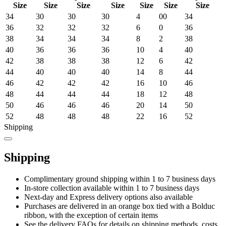
Size
Size
Size
Size
Size
Size
Size
34
30
30
30
4
00
34
36
32
32
32
6
0
36
38
34
34
34
8
2
38
40
36
36
36
10
4
40
42
38
38
38
12
6
42
44
40
40
40
14
8
44
46
42
42
42
16
10
46
48
44
44
44
18
12
48
50
46
46
46
20
14
50
52
48
48
48
22
16
52
Shipping
Shipping
Complimentary ground shipping within 1 to 7 business days
In-store collection available within 1 to 7 business days
Next-day and Express delivery options also available
Purchases are delivered in an orange box tied with a Bolduc
ribbon, with the exception of certain items
See the delivery FAQs for details on shipping methods, costs