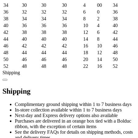
34
30
30
30
4
00
34
36
32
32
32
6
0
36
38
34
34
34
8
2
38
40
36
36
36
10
4
40
42
38
38
38
12
6
42
44
40
40
40
14
8
44
46
42
42
42
16
10
46
48
44
44
44
18
12
48
50
46
46
46
20
14
50
52
48
48
48
22
16
52
Shipping
Shipping
Complimentary ground shipping within 1 to 7 business days
In-store collection available within 1 to 7 business days
Next-day and Express delivery options also available
Purchases are delivered in an orange box tied with a Bolduc
ribbon, with the exception of certain items
See the delivery FAQs for details on shipping methods, costs
and delivery times