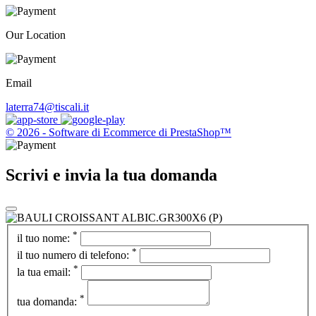
Our Location
Email
laterra74@tiscali.it
© 2026 - Software di Ecommerce di PrestaShop™
Scrivi e invia la tua domanda
*
il tuo nome:
*
il tuo numero di telefono:
*
la tua email:
*
tua domanda: