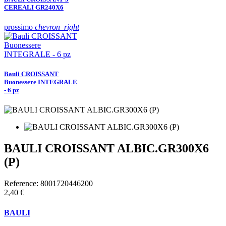
CEREALI GR240X6
prossimo
chevron_right
Bauli CROISSANT
Buonessere INTEGRALE
- 6 pz
BAULI CROISSANT ALBIC.GR300X6
(P)
Reference:
8001720446200
2,40 €
BAULI