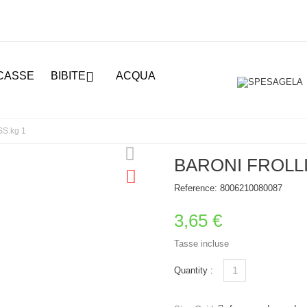

CASSE
BIBITE
ACQUA
S.kg 1
BARONI FROLLI
Reference:
8006210080087
3,65 €
Tasse incluse
Quantity :