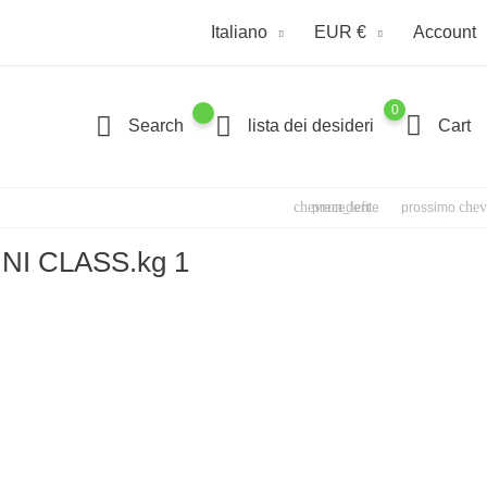
Italiano
EUR €
Account
0
Search
lista dei desideri
Cart
chevron_left
chev
precedente
prossimo
NI CLASS.kg 1