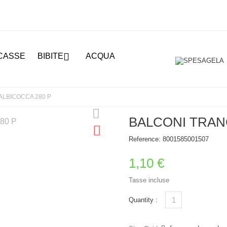

CASSE
BIBITE
ACQUA
ALBICOCCA 280 P
BALCONI TRAN
Reference:
8001585001507
1,10 €
Tasse incluse
Quantity :