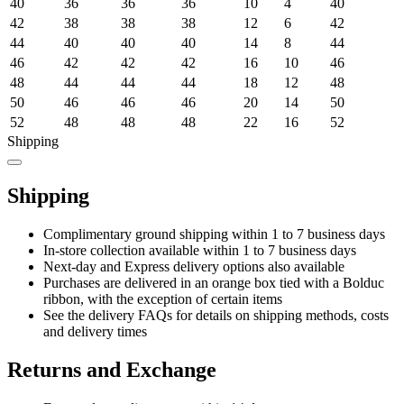
40
36
36
36
10
4
40
42
38
38
38
12
6
42
44
40
40
40
14
8
44
46
42
42
42
16
10
46
48
44
44
44
18
12
48
50
46
46
46
20
14
50
52
48
48
48
22
16
52
Shipping
Shipping
Complimentary ground shipping within 1 to 7 business days
In-store collection available within 1 to 7 business days
Next-day and Express delivery options also available
Purchases are delivered in an orange box tied with a Bolduc
ribbon, with the exception of certain items
See the delivery FAQs for details on shipping methods, costs
and delivery times
Returns and Exchange