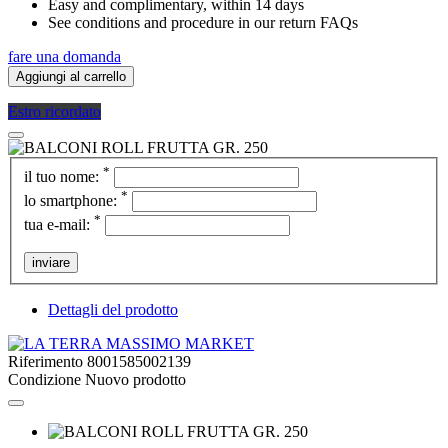
Easy and complimentary, within 14 days
See conditions and procedure in our return FAQs
fare una domanda
Aggiungi al carrello
Estro ricordato
*
il tuo nome:
*
lo smartphone:
*
tua e-mail:
inviare
Dettagli del prodotto
Riferimento
8001585002139
Condizione
Nuovo prodotto