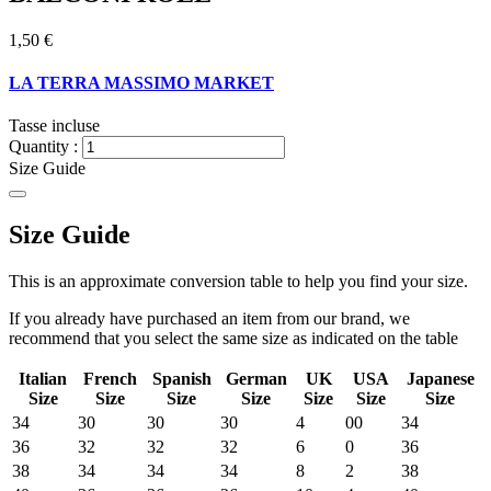
1,50 €
LA TERRA MASSIMO MARKET
Tasse incluse
Quantity :
Size Guide
Size Guide
This is an approximate conversion table to help you find your size.
If you already have purchased an item from our brand, we
recommend that you select the same size as indicated on the table
Italian
French
Spanish
German
UK
USA
Japanese
Size
Size
Size
Size
Size
Size
Size
34
30
30
30
4
00
34
36
32
32
32
6
0
36
38
34
34
34
8
2
38