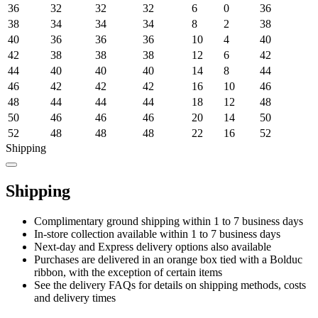
36
32
32
32
6
0
36
38
34
34
34
8
2
38
40
36
36
36
10
4
40
42
38
38
38
12
6
42
44
40
40
40
14
8
44
46
42
42
42
16
10
46
48
44
44
44
18
12
48
50
46
46
46
20
14
50
52
48
48
48
22
16
52
Shipping
Shipping
Complimentary ground shipping within 1 to 7 business days
In-store collection available within 1 to 7 business days
Next-day and Express delivery options also available
Purchases are delivered in an orange box tied with a Bolduc
ribbon, with the exception of certain items
See the delivery FAQs for details on shipping methods, costs
and delivery times