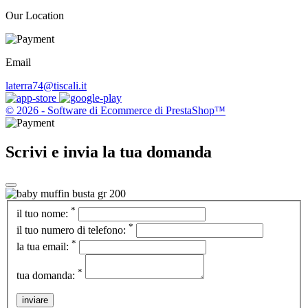
Our Location
Email
laterra74@tiscali.it
© 2026 - Software di Ecommerce di PrestaShop™
Scrivi e invia la tua domanda
*
il tuo nome:
*
il tuo numero di telefono:
*
la tua email:
*
tua domanda:
inviare