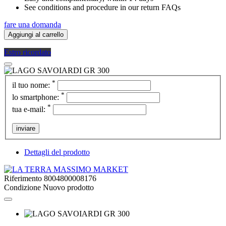
See conditions and procedure in our return FAQs
fare una domanda
Aggiungi al carrello
Estro ricordato
*
il tuo nome:
*
lo smartphone:
*
tua e-mail:
inviare
Dettagli del prodotto
Riferimento
8004800008176
Condizione
Nuovo prodotto