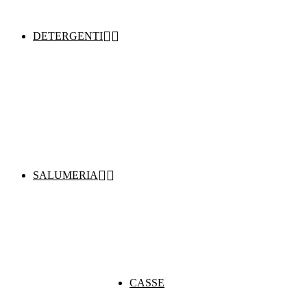


DETERGENTI


SALUMERIA
CASSE