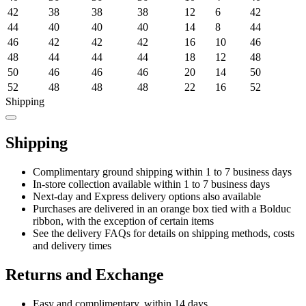
42
38
38
38
12
6
42
44
40
40
40
14
8
44
46
42
42
42
16
10
46
48
44
44
44
18
12
48
50
46
46
46
20
14
50
52
48
48
48
22
16
52
Shipping
Shipping
Complimentary ground shipping within 1 to 7 business days
In-store collection available within 1 to 7 business days
Next-day and Express delivery options also available
Purchases are delivered in an orange box tied with a Bolduc
ribbon, with the exception of certain items
See the delivery FAQs for details on shipping methods, costs
and delivery times
Returns and Exchange
Easy and complimentary, within 14 days