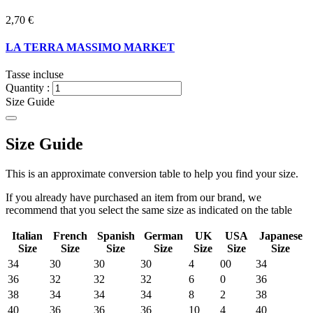
2,70 €
LA TERRA MASSIMO MARKET
Tasse incluse
Quantity :
Size Guide
Size Guide
This is an approximate conversion table to help you find your size.
If you already have purchased an item from our brand, we
recommend that you select the same size as indicated on the table
Italian
French
Spanish
German
UK
USA
Japanese
Size
Size
Size
Size
Size
Size
Size
34
30
30
30
4
00
34
36
32
32
32
6
0
36
38
34
34
34
8
2
38
40
36
36
36
10
4
40