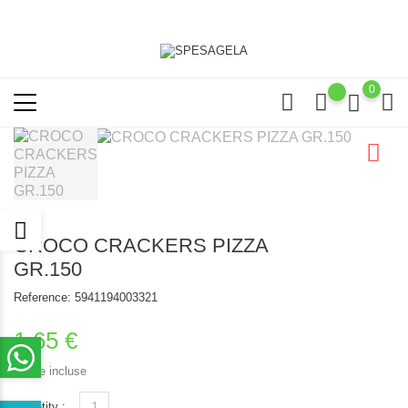
0
CROCO CRACKERS PIZZA
GR.150
Reference:
5941194003321
1,65 €
Tasse incluse
Quantity :