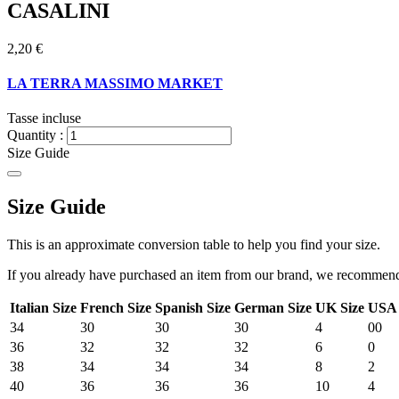
CASALINI
2,20 €
LA TERRA MASSIMO MARKET
Tasse incluse
Quantity :
Size Guide
Size Guide
This is an approximate conversion table to help you find your size.
If you already have purchased an item from our brand, we recommend t
Italian Size
French Size
Spanish Size
German Size
UK Size
USA 
34
30
30
30
4
00
36
32
32
32
6
0
38
34
34
34
8
2
40
36
36
36
10
4