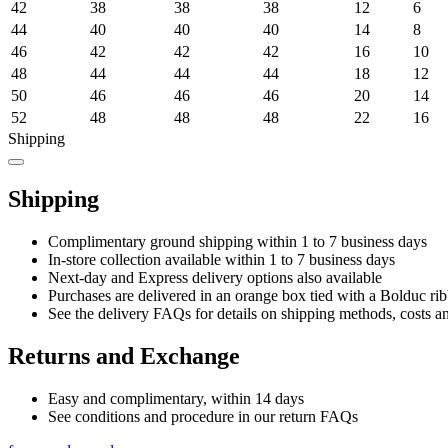
42
38
38
38
12
6
44
40
40
40
14
8
46
42
42
42
16
10
48
44
44
44
18
12
50
46
46
46
20
14
52
48
48
48
22
16
Shipping
Shipping
Complimentary ground shipping within 1 to 7 business days
In-store collection available within 1 to 7 business days
Next-day and Express delivery options also available
Purchases are delivered in an orange box tied with a Bolduc rib
See the delivery FAQs for details on shipping methods, costs a
Returns and Exchange
Easy and complimentary, within 14 days
See conditions and procedure in our return FAQs