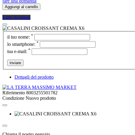
fare una domanda
Aggiungi al carrello
Estro ricordato
*
il tuo nome:
*
lo smartphone:
*
tua e-mail:
inviare
Dettagli del prodotto
Riferimento
8003255501782
Condizione
Nuovo prodotto
Chiama il nostro negozio