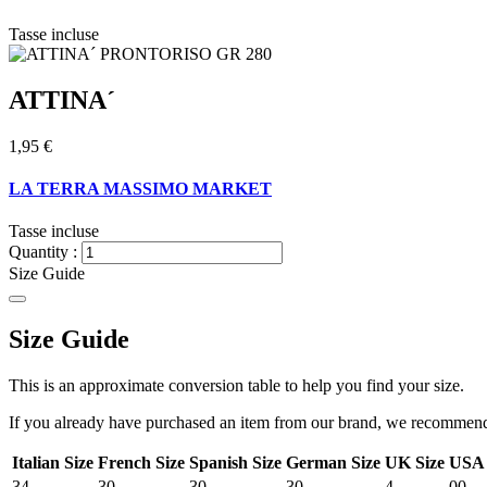
Tasse incluse
ATTINA´
1,95 €
LA TERRA MASSIMO MARKET
Tasse incluse
Quantity :
Size Guide
Size Guide
This is an approximate conversion table to help you find your size.
If you already have purchased an item from our brand, we recommend t
Italian Size
French Size
Spanish Size
German Size
UK Size
USA 
34
30
30
30
4
00