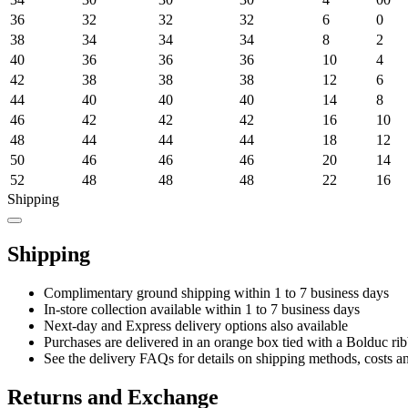
36
32
32
32
6
0
38
34
34
34
8
2
40
36
36
36
10
4
42
38
38
38
12
6
44
40
40
40
14
8
46
42
42
42
16
10
48
44
44
44
18
12
50
46
46
46
20
14
52
48
48
48
22
16
Shipping
Shipping
Complimentary ground shipping within 1 to 7 business days
In-store collection available within 1 to 7 business days
Next-day and Express delivery options also available
Purchases are delivered in an orange box tied with a Bolduc rib
See the delivery FAQs for details on shipping methods, costs a
Returns and Exchange