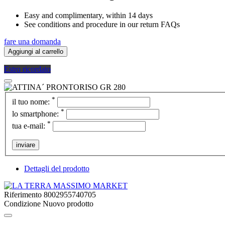
Easy and complimentary, within 14 days
See conditions and procedure in our return FAQs
fare una domanda
Aggiungi al carrello
Estro ricordato
*
il tuo nome:
*
lo smartphone:
*
tua e-mail:
inviare
Dettagli del prodotto
Riferimento
8002955740705
Condizione
Nuovo prodotto